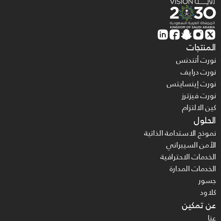
المنتجات
نورت أتندنس
نورت درايف
نورت إينسايتس
نورت فيزترز
كين الالتزام
الحلول
نموذج الاستدامة الذاتية
الأمن السيبراني
الخدمات الاحترافية
الخدمات المدارة
جسور
كلاود
عن تمكين
عنا