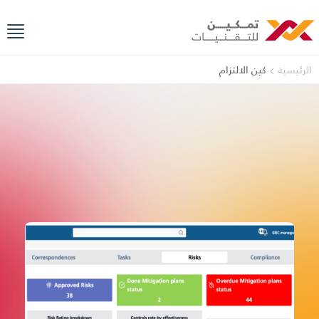
الرئيسية
كين الالتزام
كين
الالتزام
تعزيز
الكفاءة
والامتثال
في
كل
خطوة