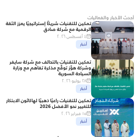
أحدث الأخبار والفعاليات
تمكين للتقنيات شريكًا إستراتيجيًا يعزز الثقة 
الرقمية مع شركة صادق
٤ أغسطس ٢٠٢٦
أخبار
تمكين للتقنيات بالتحالف مع شركة سايفر 
وشركة هوَّز توقِّع مذكرة تفاهم مع وزارة 
السياحة السورية
٢٨ يوليو ٢٠٢٦
أخبار
تمكين للتقنيات راعيًا ذهبيًا لهاكاثون الابتكار 
للتغيير نحو الأفضل 2026
١٥ فبراير ٢٠٢٦
أخبار