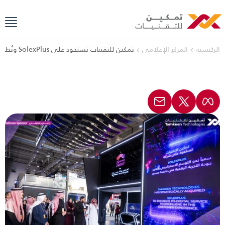
الرئيسية
المركز الإعلامي
تمكين للتقنيات تستحوذ على SolexPlus وتُطلق هويتها الجديدة Jsour By Tamkeen Technologies