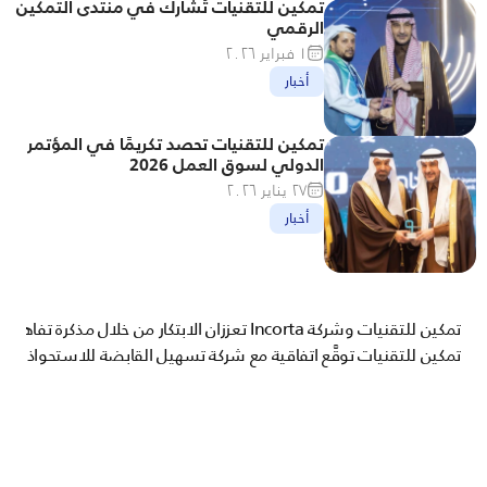
تمكين للتقنيات تُشارك في منتدى التمكين 
الرقمي
١ فبراير ٢٠٢٦
أخبار
تمكين للتقنيات تحصد تكريمًا في المؤتمر 
الدولي لسوق العمل 2026
٢٧ يناير ٢٠٢٦
أخبار
تمكين للتقنيات وشركة Incorta تعززان الابتكار من خلال مذكرة تفاهم
تمكين للتقنيات توقَّع اتفاقية مع شركة تسهيل القابضة للاستحواذ على olexPlus