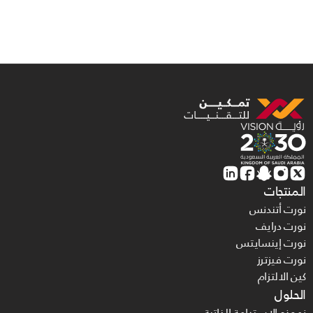
المنتجات
نورت أتندنس
نورت درايف
نورت إينسايتس
نورت فيزترز
كين الالتزام
الحلول
نموذج الاستدامة الذاتية