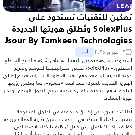
تمكين للتقنيات تستحوذ على 
SolexPlus وتُطلق هويتها الجديدة 
Jsour By Tamkeen Technologies
١٢ فبراير ٢٠٢٥
أخبار
استحوذت شركة «تمكين للتقنيات» على شركة «الخليج الساطع 
المتطورة» SolexPlus، ضمن إستراتيجيتها للتوسع وتعزيز 
جودة التجربة الرقمية. وفي هذه الخطوة الاستراتيجية تم إطلاق 
الهوية الجديدة للشركة تحت اسم «جسور»، بما يعكس رؤيتها 
الطموحة في تقديم حلول متقدمة تدعم التحول الرقمي وتعزز 
تجربة العملاء.
أعلنت «جسور» عن إطلاق مجموعة من الحلول المدعومة 
بتقنيات الذكاء الاصطناعي، بهدف تحسين تجربة العملاء وزيادة 
كفاءة مراكز التواصل، من خلال توظيف الذكاء الاصطناعي 
والاستفادة من الخبرات الوطنية، بما يضمن تفاعلًا سلسًا 