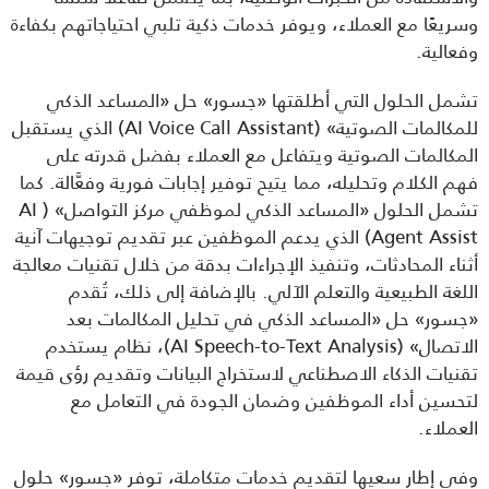
وسريعًا مع العملاء، ويوفر خدمات ذكية تلبي احتياجاتهم بكفاءة 
وفعالية.
تشمل الحلول التي أطلقتها «جسور» حل «المساعد الذكي 
للمكالمات الصوتية» (AI Voice Call Assistant) الذي يستقبل 
المكالمات الصوتية ويتفاعل مع العملاء بفضل قدرته على 
فهم الكلام وتحليله، مما يتيح توفير إجابات فورية وفعَّالة. كما 
تشمل الحلول «المساعد الذكي لموظفي مركز التواصل» (AI 
Agent Assist) الذي يدعم الموظفين عبر تقديم توجيهات آنية 
أثناء المحادثات، وتنفيذ الإجراءات بدقة من خلال تقنيات معالجة 
اللغة الطبيعية والتعلم الآلي. بالإضافة إلى ذلك، تُقدم 
«جسور» حل «المساعد الذكي في تحليل المكالمات بعد 
الاتصال» (AI Speech-to-Text Analysis)، نظام يستخدم 
تقنيات الذكاء الاصطناعي لاستخراج البيانات وتقديم رؤى قيمة 
لتحسين أداء الموظفين وضمان الجودة في التعامل مع 
العملاء.
وفي إطار سعيها لتقديم خدمات متكاملة، توفر «جسور» حلول 